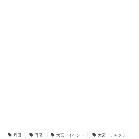
2022年9月20日
20代の若さを取り戻す奇跡の骨盤矯正運動
2022年8月17日
カテゴリー
カ
テ
ゴ
タグ
リ
ー
#骨盤矯正 #骨盤ストレッチ #骨盤歪みチェック
ARIRANG
ARIRANG気功
アリラン気功
ダイエット
ヨガ 大宮
ヨガ大宮、大宮ヨガ、脳、腸、ダイエット、運動不足解消、体質改善
丹田
呼吸
大宮 イベント
大宮 チャクラ