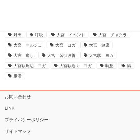
ARIRANG気功
アリラン気功
ダイエット
ヨガ 大宮
ヨガ大宮、大宮ヨガ、脳、腸、ダイエット、運動不足解消、体質改善
丹田
呼吸
大宮 イベント
大宮 チャクラ
大宮 マルシェ
大宮 ヨガ
大宮 健康
大宮 癒し
大宮 習慣改善
大宮駅 ヨガ
大宮駅周辺 ヨガ
大宮駅近く ヨガ
瞑想
腸
腸活
お問い合わせ
LINK
プライバシーポリシー
サイトマップ