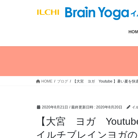
コ
ナ
ン
ビ
テ
ゲ
ン
ー
HO
ツ
シ
へ
ョ
ス
ン
キ
に
ッ
移
プ
動
HOME
ブログ
【大宮 ヨガ Youtube 】暑い夏
2020年8月21日
/ 最終更新日時 :
2020年8月20日
イ
【大宮 ヨガ Youtu
イルチブレインヨガの