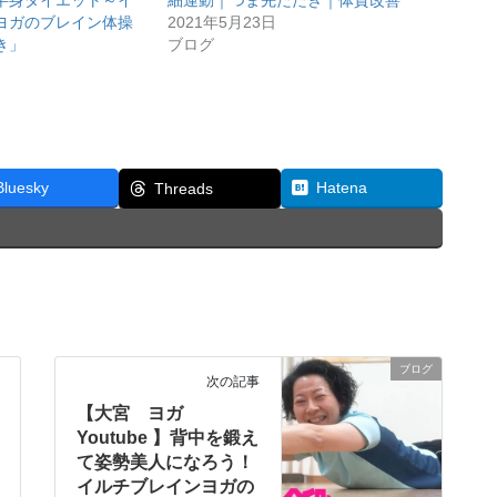
半身ダイエット～イ
細運動｜つま先たたき｜体質改善
ヨガのブレイン体操
2021年5月23日
き」
ブログ
Bluesky
Hatena
Threads
ブログ
次の記事
【大宮 ヨガ
Youtube 】背中を鍛え
て姿勢美人になろう！
イルチブレインヨガの