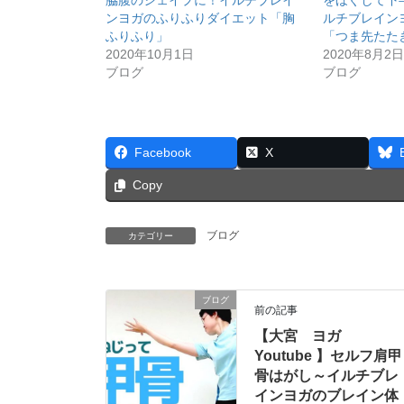
脇腹のシェイプに！イルチブレイ
をほぐして下
ンヨガのふりふりダイエット「胸
ルチブレイン
ふりふり」
「つま先たた
2020年10月1日
2020年8月2日
ブログ
ブログ
Facebook
X
Copy
ブログ
カテゴリー
ブログ
前の記事
【大宮 ヨガ
Youtube 】セルフ肩甲
骨はがし～イルチブレ
インヨガのブレイン体