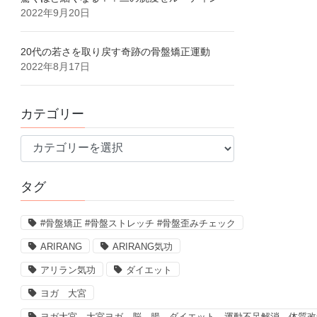
2022年9月20日
20代の若さを取り戻す奇跡の骨盤矯正運動
2022年8月17日
カテゴリー
カ
テ
ゴ
タグ
リ
ー
#骨盤矯正 #骨盤ストレッチ #骨盤歪みチェック
ARIRANG
ARIRANG気功
アリラン気功
ダイエット
ヨガ 大宮
ヨガ大宮、大宮ヨガ、脳、腸、ダイエット、運動不足解消、体質改