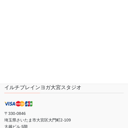
大宮駅周辺 ヨガ
大宮駅近く ヨガ
瞑想
腸
腸活
お問い合わせ
LINK
プライバシーポリシー
サイトマップ
会社概要
イルチブレインヨガ大宮スタジオ
〒330-0846
埼玉県さいたま市大宮区大門町2-109
大越ビル 5階