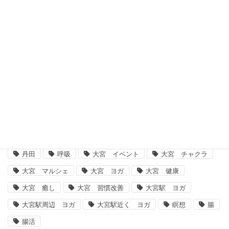
カテゴリー
カ
テ
ゴ
タグ
リ
ー
#骨盤矯正 #骨盤ストレッチ #骨盤歪みチェック
ARIRANG
ARIRANG気功
アリラン気功
ダイエット
ヨガ 大宮
ヨガ大宮、大宮ヨガ、脳、腸、ダイエット、運動不足解消、体質改善
丹田
呼吸
大宮 イベント
大宮 チャクラ
大宮 マルシェ
大宮 ヨガ
大宮 健康
大宮 癒し
大宮 習慣改善
大宮駅 ヨガ
大宮駅周辺 ヨガ
大宮駅近く ヨガ
瞑想
腸
腸活