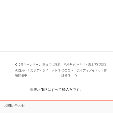
会場
イルチブレインヨガ大宮スタジオ
埼玉県さいたま市大宮区大門町2-109 大越ビル 5階
日本
+
Google マップ
電話番号
048-644-5400
6月キャンペーン 夏までに理想
6月キャンペーン 夏までに理想
の自分へ！美ボディダイエット体
の自分へ！美ボディダイエット体
験開催中
験開催中
※表示価格はすべて税込みです。
お問い合わせ