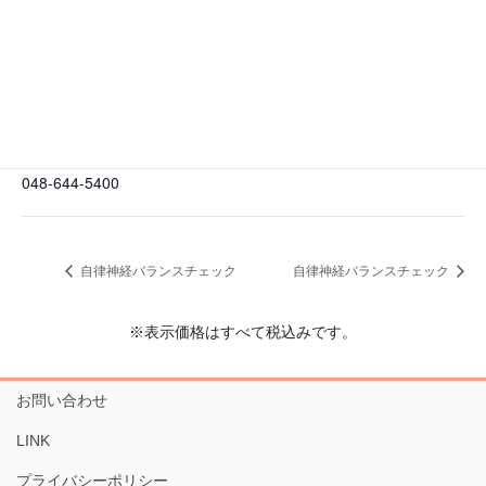
会場
イルチブレインヨガ大宮スタジオ
埼玉県さいたま市大宮区大門町2-109 大越ビル 5階
日本
+
Google マップ
電話番号
048-644-5400
自律神経バランスチェック
自律神経バランスチェック
※表示価格はすべて税込みです。
お問い合わせ
LINK
プライバシーポリシー