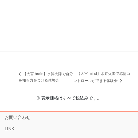
イルチブレインヨガ大宮スタジオ
埼玉県さいたま市大宮区大門町2-109 大越ビル 5階
日本
+
Google マップ
電話番号
048-644-5400
【大宮 mind】水昇火降で感情コ
【大宮 brain】水昇火降で自分
を知る力をつける体験会
ントロールができる体験会
※表示価格はすべて税込みです。
お問い合わせ
LINK