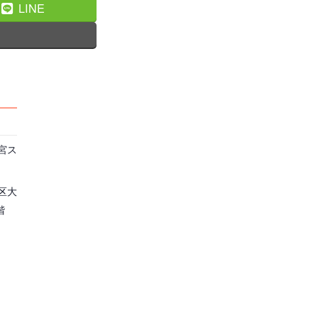
LINE
宮ス
区大
階