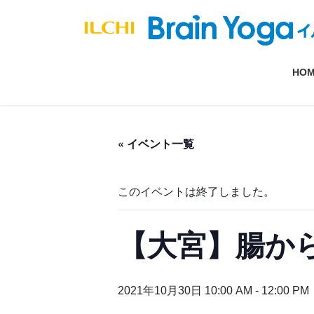
コ
ナ
ン
ビ
テ
ゲ
ン
ー
HO
ツ
シ
へ
ョ
ス
ン
キ
に
« イベント一覧
ッ
移
プ
動
このイベントは終了しました。
【大宮】腸か
2021年10月30日 10:00 AM
-
12:00 PM